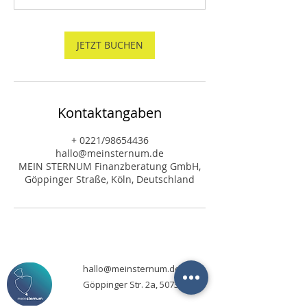
M
i
n
JETZT BUCHEN
.
Kontaktangaben
+ 0221/98654436
hallo@meinsternum.de
MEIN STERNUM Finanzberatung GmbH,
Göppinger Straße, Köln, Deutschland
hallo@meinsternum.de
Göppinger Str. 2a, 50739 Köln