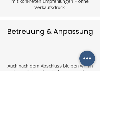
mit konkreten Empfehlungen – ohne
Verkaufsdruck.
Betreuung & Anpassung
Auch nach dem Abschluss bleiben wir an
deiner Seite – bei Änderungen oder
Leistungsfällen.
Termin buchen
Kostenlos &
unverbindlich