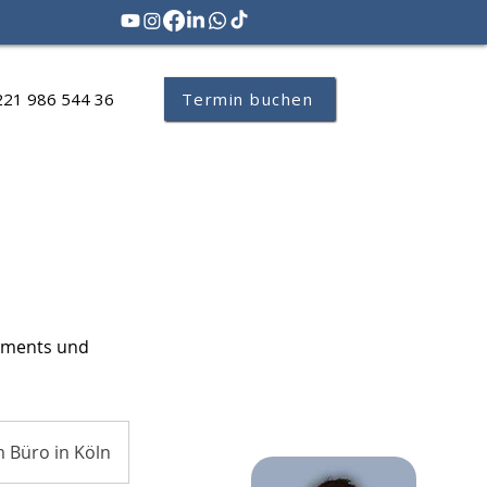
221 986 544 36
Termin buchen
stments und
 Büro in Köln