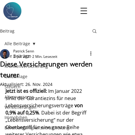
Beitrag
Alle Beiträge
Patrick Senn
Alle Beiträge
2. Juli 2021
2 Min. Lesezeit
Diese Versicherungen werden
Krankenversicherung
teurer
Geldanlage
Aktualisiert:
26. Nov. 2024
Steuern
Jetzt ist es offiziell:
 Im Januar 2022 
Altersvorsorge
sinkt der Garantiezins für neue 
Lebensversicherungsverträge 
von 
Versicherungen
0,9% auf 0,25%
. Dabei ist der Begriff 
Immobilien
„Lebensversicherung“ nur der 
Oberbegriff für eine ganze Reihe 
Berufsunfähigkeitsversicherung
weiterer Versicherungen wie etwa 