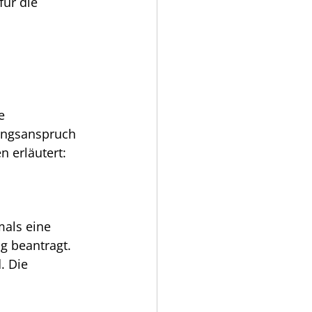
ür die 
e 
ungsanspruch 
 erläutert:
als eine 
g beantragt. 
. Die 