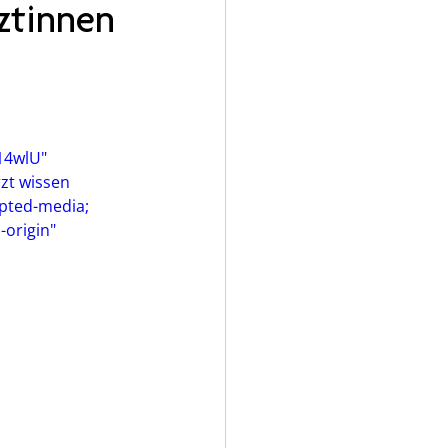
ztinnen
14wlU" 
zt wissen 
ypted-media; 
-origin" 