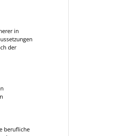
erer in 
aussetzungen 
ch der 
 
n 
n 
e berufliche 