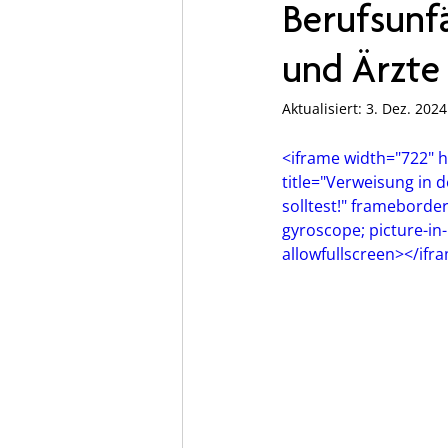
Berufsunfä
und Ärzte
Aktualisiert:
3. Dez. 2024
<iframe width="722" 
title="Verweisung in 
solltest!" frameborde
gyroscope; picture-in-
allowfullscreen></ifr