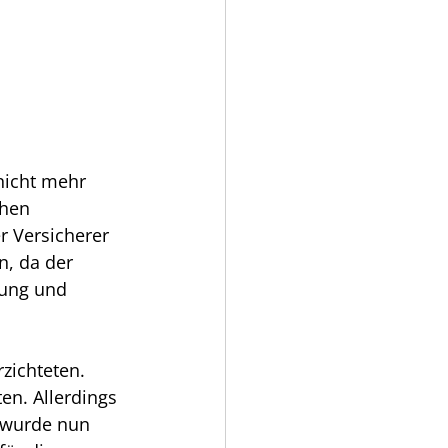
nicht mehr 
hen 
r Versicherer 
n, da der 
rung und 
zichteten. 
ten. Allerdings 
g wurde nun 