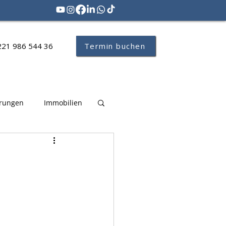
221 986 544 36
Termin buchen
erungen
Immobilien