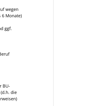
ruf wegen 
s 6 Monate) 
d ggf. 
Beruf 
r BU-
d.h. die 
rweisen) 