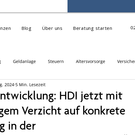
0
anzen
Blog
Über uns
Beratung starten
g
Geldanlage
Steuern
Altersvorsorge
Versich
g. 2024
5 Min. Lesezeit
Finanzberatung
Ärztliches Versorgungswerk
ntwicklung: HDI jetzt mit
igem Verzicht auf konkrete
g in der