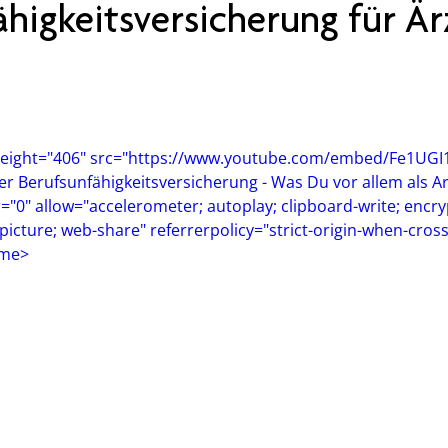
higkeitsversicherung für Är
height="406" src="https://www.youtube.com/embed/Fe1UGI
der Berufsunfähigkeitsversicherung - Was Du vor allem als Ar
r="0" allow="accelerometer; autoplay; clipboard-write; encr
picture; web-share" referrerpolicy="strict-origin-when-cross
ame>