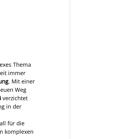
plexes Thema 
heit immer 
ung
. Mit einer 
neuen Weg 
4
 verzichtet 
g in der 
 
l für die 
nem komplexen 