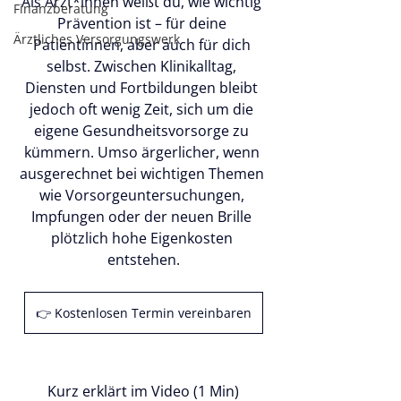
Als Ärzt*innen weißt du, wie wichtig 
Finanzberatung
Prävention ist – für deine 
Ärztliches Versorgungswerk
Patientinnen, aber auch für dich 
selbst. Zwischen Klinikalltag, 
Diensten und Fortbildungen bleibt 
jedoch oft wenig Zeit, sich um die 
eigene Gesundheitsvorsorge zu 
kümmern. Umso ärgerlicher, wenn 
ausgerechnet bei wichtigen Themen 
wie Vorsorgeuntersuchungen, 
Impfungen oder der neuen Brille 
plötzlich hohe Eigenkosten 
entstehen.
👉 Kostenlosen Termin vereinbaren
Kurz erklärt im Video (1 Min)