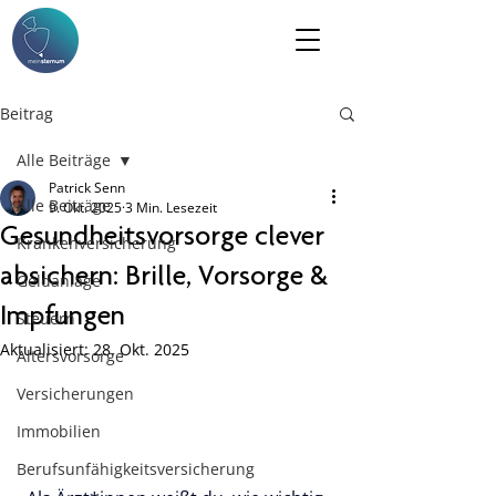
Beitrag
Alle Beiträge
Patrick Senn
Alle Beiträge
9. Okt. 2025
3 Min. Lesezeit
Gesundheitsvorsorge clever
Krankenversicherung
absichern: Brille, Vorsorge &
Geldanlage
Impfungen
Steuern
Aktualisiert:
28. Okt. 2025
Altersvorsorge
Versicherungen
Immobilien
Berufsunfähigkeitsversicherung