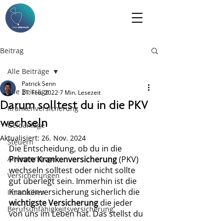
Beitrag
Alle Beiträge
Patrick Senn
Alle Beiträge
21. Feb. 2022
7 Min. Lesezeit
Darum solltest du in die PKV
Krankenversicherung
wechseln
Geldanlage
Aktualisiert:
26. Nov. 2024
Steuern
Die Entscheidung, ob du in die 
Altersvorsorge
Private Krankenversicherung
 (PKV) 
wechseln solltest oder nicht sollte 
Versicherungen
gut überlegt sein. Immerhin ist die 
Krankenversicherung sicherlich die 
Immobilien
wichtigste Versicherung
 die jeder 
Berufsunfähigkeitsversicherung
von uns im Leben hat. Das stellst du 