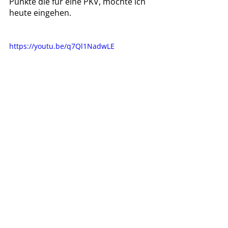
Punkte die für eine PKV, möchte ich 
heute eingehen.
https://youtu.be/q7Ql1NadwLE