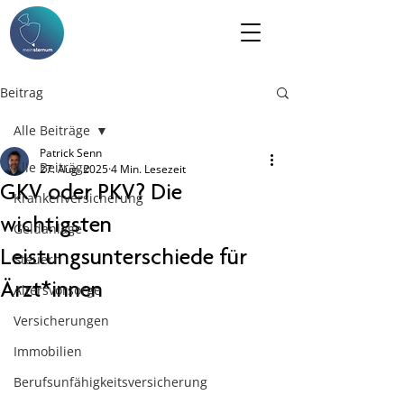
Beitrag
Alle Beiträge
Patrick Senn
Alle Beiträge
27. Aug. 2025
4 Min. Lesezeit
GKV oder PKV? Die
Krankenversicherung
wichtigsten
Geldanlage
Leistungsunterschiede für
Steuern
Ärzt*innen
Altersvorsorge
Versicherungen
Immobilien
Berufsunfähigkeitsversicherung