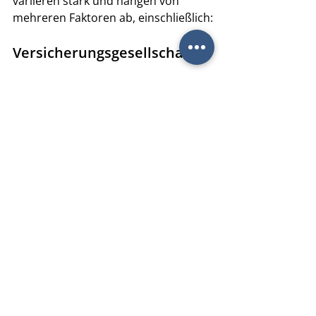
variieren stark und hängen von 
mehreren Faktoren ab, einschließlich:
Versicherungsgesellschaft
Unterschiedliche Versicherer haben 
unterschiedliche Tarife und 
Leistungen.
Leistungsumfang
Je umfassender die Deckung (z.B. 
Invaliditätsleistungen, Tagegeld, 
Unfallrente), desto höher die 
Prämien.
Versicherungssumme