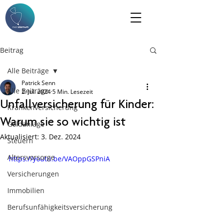
Beitrag
Alle Beiträge
Patrick Senn
Alle Beiträge
2. Juli 2024
5 Min. Lesezeit
Unfallversicherung für Kinder:
Krankenversicherung
Warum sie so wichtig ist
Geldanlage
Aktualisiert:
3. Dez. 2024
Steuern
Altersvorsorge
https://youtu.be/VAOppGSPniA
Versicherungen
Immobilien
Berufsunfähigkeitsversicherung