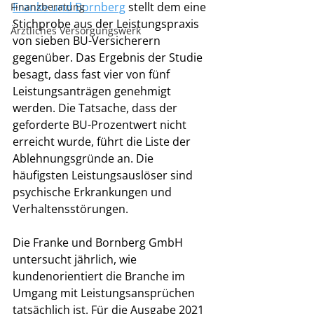
Franke und Bornberg
 stellt dem eine 
Finanzberatung
Stichprobe aus der Leistungspraxis 
Ärztliches Versorgungswerk
von sieben BU-Versicherern 
gegenüber. Das Ergebnis der Studie 
besagt, dass fast vier von fünf 
Leistungsanträgen genehmigt 
werden. Die Tatsache, dass der 
geforderte BU-Prozentwert nicht 
erreicht wurde, führt die Liste der 
Ablehnungsgründe an. Die 
häufigsten Leistungsauslöser sind 
psychische Erkrankungen und 
Verhaltensstörungen. 
Die Franke und Bornberg GmbH 
untersucht jährlich, wie 
kundenorientiert die Branche im 
Umgang mit Leistungsansprüchen 
tatsächlich ist. Für die Ausgabe 2021 