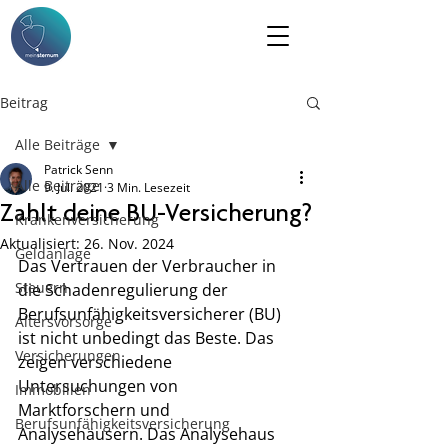
Beitrag
Alle Beiträge
Patrick Senn
Alle Beiträge
9. Juli 2021
3 Min. Lesezeit
Zahlt deine BU-Versicherung?
Krankenversicherung
Aktualisiert:
26. Nov. 2024
Geldanlage
Das Vertrauen der Verbraucher in 
Steuern
die Schadenregulierung der 
Berufsunfähigkeitsversicherer (BU) 
Altersvorsorge
ist nicht unbedingt das Beste. Das 
Versicherungen
zeigen verschiedene 
Untersuchungen von 
Immobilien
Marktforschern und 
Berufsunfähigkeitsversicherung
Analysehäusern. Das Analysehaus 