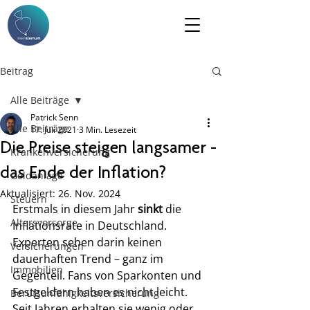
Beitrag
Alle Beiträge
Patrick Senn
Alle Beiträge
17. Juli 2021
3 Min. Lesezeit
Die Preise steigen langsamer -
Krankenversicherung
das Ende der Inflation?
Geldanlage
Aktualisiert:
26. Nov. 2024
Steuern
Erstmals in diesem Jahr 
sinkt 
die 
Altersvorsorge
Inflationsrate in Deutschland. 
Experten sehen darin keinen 
Versicherungen
dauerhaften Trend – ganz im 
Immobilien
Gegenteil. Fans von Sparkonten und 
Festgeldern haben es nicht leicht. 
Berufsunfähigkeitsversicherung
Seit Jahren erhalten sie wenig oder 