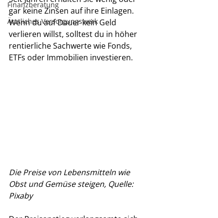
Finanzberatung
gar keine Zinsen auf ihre Einlagen. 
Ärztliches Versorgungswerk
Wenn du auf Dauer kein Geld 
verlieren willst, solltest du in höher 
rentierliche Sachwerte wie Fonds, 
ETFs oder Immobilien investieren. 
Die Preise von Lebensmitteln wie 
Obst und Gemüse steigen, Quelle: 
Pixaby